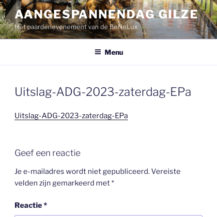
Ga
AANGESPANNENDAG GILZE
naar
Hét paardenevenement van de BeNeLux
de
inhoud
Menu
Uitslag-ADG-2023-zaterdag-EPa
Uitslag-ADG-2023-zaterdag-EPa
Geef een reactie
Je e-mailadres wordt niet gepubliceerd.
Vereiste
velden zijn gemarkeerd met
*
Reactie
*