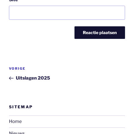
Bericht
Vorig
VORIGE
navigatie
bericht
Uitslagen 2025
SITEMAP
Home
Nieuws