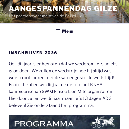
Ga
AANGESPANNENDAG GILZE
naar
Hét paardenevenement van de BeNeLux
de
inhoud
Menu
INSCHRIJVEN 2026
Ook dit jaar is er besloten dat we wederom iets unieks
gaan doen. We zullen de wedstrijd hoe hij altijd was
weer combineren met de samengestelde wedstrijd!
Echter hebben we dit jaar de eer om het KNHS
kampioenschap SWM klasse L en M te organiseren!
Hierdoor zullen we dit jaar maar liefst 3 dagen ADG
beleven! Zie onderstaand het programma.