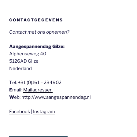
CONTACTGEGEVENS
Contact met ons opnemen?
Aangespannendag Gilze:
Alphenseweg 40
5126AD Gilze
Nederland
T
el:
+31 (0)161 – 234902
E
mail:
Mailadressen
W
eb:
http://www.aangespannendag.nl
Facebook
|
Instagram