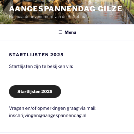
Ga
AANGESPANNENDAG GILZE
naar
Hét paardenevenement van de BeNeLux
de
inhoud
Menu
STARTLIJSTEN 2025
Startlijsten zijn te bekijken via:
Startlijsten 2025
Vragen en/of opmerkingen graag via mail:
inschrijvingen@aangespannendag.nl