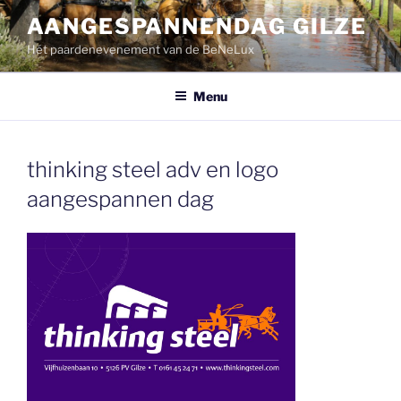
Ga
AANGESPANNENDAG GILZE
naar
Hét paardenevenement van de BeNeLux
de
inhoud
Menu
thinking steel adv en logo
aangespannen dag