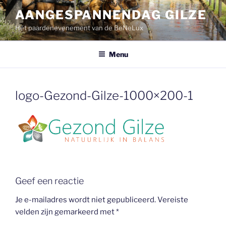
Ga
AANGESPANNENDAG GILZE
naar
Hét paardenevenement van de BeNeLux
de
inhoud
Menu
logo-Gezond-Gilze-1000×200-1
Geef een reactie
Je e-mailadres wordt niet gepubliceerd.
Vereiste
velden zijn gemarkeerd met
*