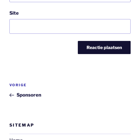
Site
Bericht
Vorig
VORIGE
navigatie
bericht
Sponsoren
SITEMAP