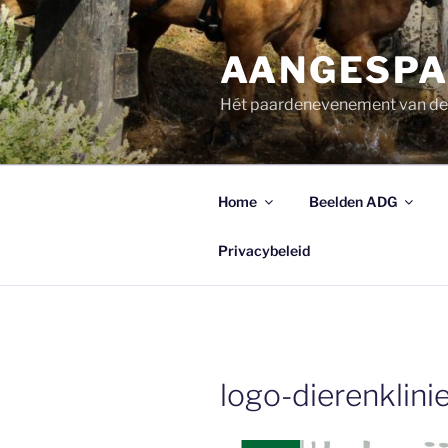
Ga
naar
AANGESPA
de
inhoud
Hét paardenevenement van d
Home
Beelden ADG
Privacybeleid
logo-dierenklinie