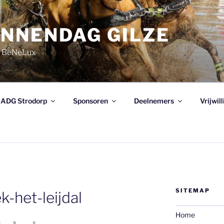
NNENDAG GILZE
e BeNeLux
ADG Strodorp
Sponsoren
Deelnemers
Vrijwil
SITEMAP
k-het-leijdal
Home