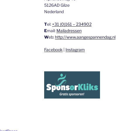
5126AD Gilze
Nederland
T
el:
+31 (0)161 – 234902
E
mail:
Mailadressen
W
eb:
http://www.aangespannendag.nl
Facebook
|
Instagram