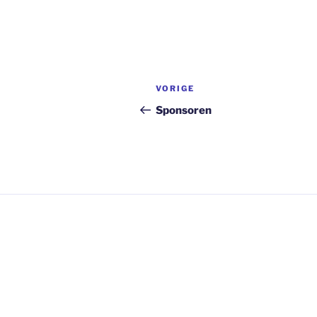
Bericht
Vorig
VORIGE
navigatie
bericht
Sponsoren