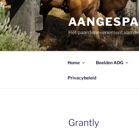
Ga
naar
AANGESPA
de
inhoud
Hét paardenevenement van d
Home
Beelden ADG
Privacybeleid
Grantly