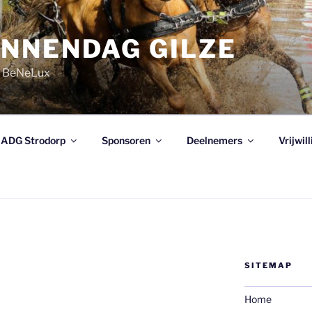
NNENDAG GILZE
e BeNeLux
ADG Strodorp
Sponsoren
Deelnemers
Vrijwil
SITEMAP
Home