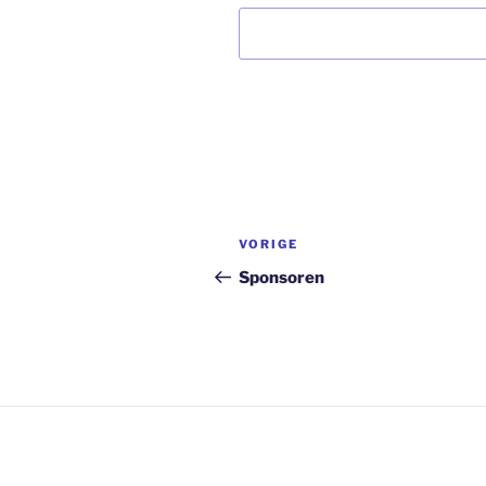
Bericht
Vorig
VORIGE
navigatie
bericht
Sponsoren