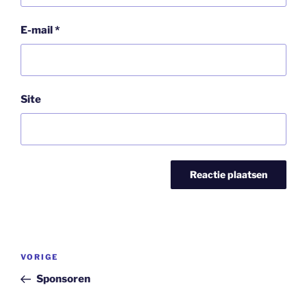
E-mail
*
Site
Bericht
Vorig
VORIGE
navigatie
bericht
Sponsoren