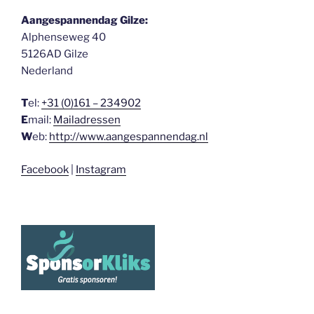
Aangespannendag Gilze:
Alphenseweg 40
5126AD Gilze
Nederland
T
el:
+31 (0)161 – 234902
E
mail:
Mailadressen
W
eb:
http://www.aangespannendag.nl
Facebook
|
Instagram