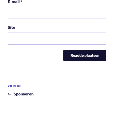
E-mail
*
Site
Bericht
Vorig
VORIGE
navigatie
bericht
Sponsoren