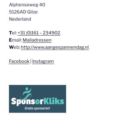
Alphenseweg 40
5126AD Gilze
Nederland
T
el:
+31 (0)161 – 234902
E
mail:
Mailadressen
W
eb:
http://www.aangespannendag.nl
Facebook
|
Instagram