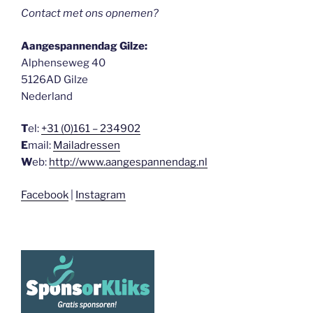
Contact met ons opnemen?
Aangespannendag Gilze:
Alphenseweg 40
5126AD Gilze
Nederland
T
el:
+31 (0)161 – 234902
E
mail:
Mailadressen
W
eb:
http://www.aangespannendag.nl
Facebook
|
Instagram