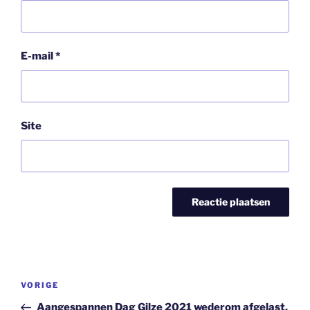
E-mail
*
Site
Bericht
Vorig
VORIGE
navigatie
bericht
Aangespannen Dag Gilze 2021 wederom afgelast.