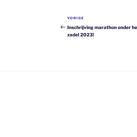
Bericht
Vorig
VORIGE
navigatie
bericht
Inschrijving marathon onder h
zadel 2023!