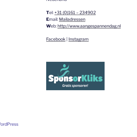
T
el:
+31 (0)161 – 234902
E
mail:
Mailadressen
W
eb:
http://www.aangespannendag.nl
Facebook
|
Instagram
WordPress