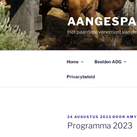
Ga
naar
AANGESPA
de
inhoud
Hét paardenevenement van d
Home
Beelden ADG
Privacybeleid
GEPLAATST
24 AUGUSTUS 2023
DOOR
AMY
OP
Programma 2023