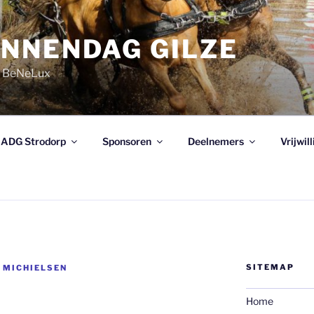
NNENDAG GILZE
e BeNeLux
ADG Strodorp
Sponsoren
Deelnemers
Vrijwil
SITEMAP
 MICHIELSEN
Home