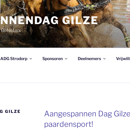
NNENDAG GILZE
e BeNeLux
ADG Strodorp
Sponsoren
Deelnemers
Vrijwil
G GILZE
Aangespannen Dag Gilze,
paardensport!