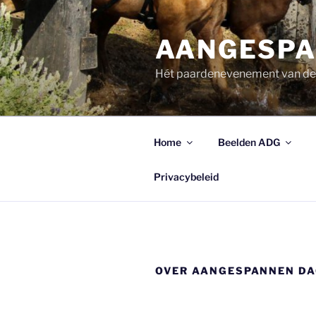
Ga
naar
AANGESPA
de
inhoud
Hét paardenevenement van d
Home
Beelden ADG
Privacybeleid
OVER AANGESPANNEN DA