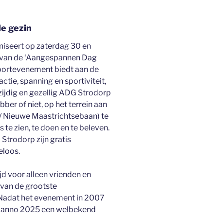
le gezin
iseert op zaterdag 30 en
 van de ‘Aangespannen Dag
portevenement biedt aan de
ctie, spanning en sportiviteit,
zijdig en gezellig ADG Strodorp
er of niet, op het terrein aan
/ Nieuwe Maastrichtsebaan) te
s te zien, te doen en te beleven.
trodorp zijn gratis
eloos.
jd voor alleen vrienden en
n van de grootste
Nadat het evenement in 2007
et anno 2025 een welbekend