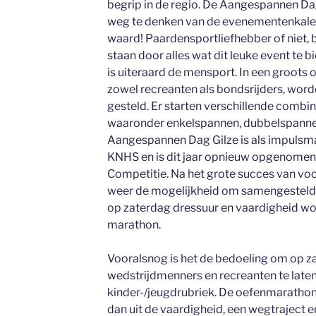
begrip in de regio. De Aangespannen Dag
weg te denken van de evenementenkalen
waard! Paardensportliefhebber of niet, 
staan door alles wat dit leuke event te b
is uiteraard de mensport. In een groots
zowel recreanten als bondsrijders, wor
gesteld. Er starten verschillende combin
waaronder enkelspannen, dubbelspanne
Aangespannen Dag Gilze is als impulsm
KNHS en is dit jaar opnieuw opgenomen
Competitie. Na het grote succes van voor
weer de mogelijkheid om samengesteld te
op zaterdag dressuur en vaardigheid wo
marathon.
Vooralsnog is het de bedoeling om op 
wedstrijdmenners en recreanten te laten
kinder-/jeugdrubriek. De oefenmaratho
dan uit de vaardigheid, een wegtraject e