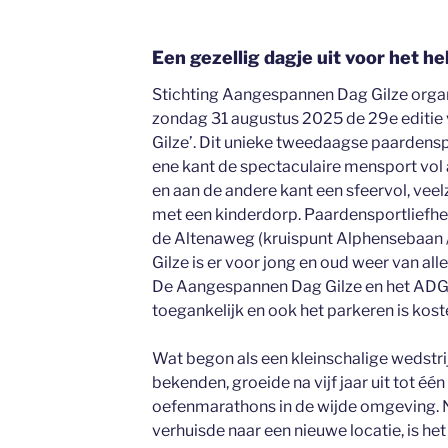
Een gezellig dagje uit voor het he
Stichting Aangespannen Dag Gilze organ
zondag 31 augustus 2025 de 29e editie
Gilze’. Dit unieke tweedaagse paardens
ene kant de spectaculaire mensport vol a
en aan de andere kant een sfeervol, veel
met een kinderdorp. Paardensportliefhebb
de Altenaweg (kruispunt Alphensebaan 
Gilze is er voor jong en oud weer van alle
De Aangespannen Dag Gilze en het ADG S
toegankelijk en ook het parkeren is kost
Wat begon als een kleinschalige wedstri
bekenden, groeide na vijf jaar uit tot éé
oefenmarathons in de wijde omgeving. 
verhuisde naar een nieuwe locatie, is h