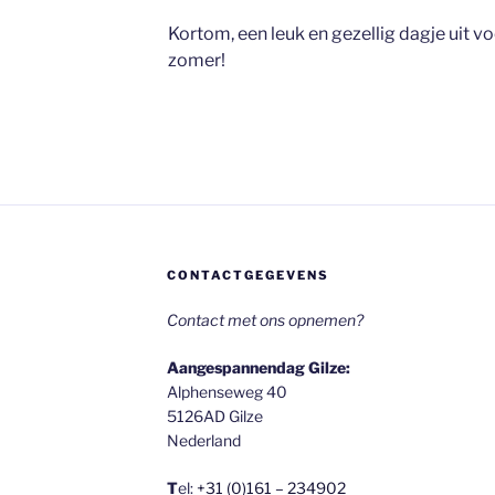
Kortom, een leuk en gezellig dagje uit v
zomer!
CONTACTGEGEVENS
Contact met ons opnemen?
Aangespannendag Gilze:
Alphenseweg 40
5126AD Gilze
Nederland
T
el:
+31 (0)161 – 234902