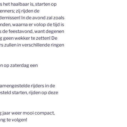
het haalbaar is, starten op
ners; zij rijden de
dernissen! In de avond zal zoals
inden, waarna er volop de tijd is
ns de feestavond, want degenen
g geen wekker te zetten! De
s zullen in verschillende ringen
en op zaterdag een
amengestelde rijders in de
teld starten, rijden op deze
rig jaar weer mooi compact,
ng te volgen!