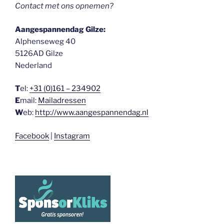
Contact met ons opnemen?
Aangespannendag Gilze:
Alphenseweg 40
5126AD Gilze
Nederland
T
el:
+31 (0)161 – 234902
E
mail:
Mailadressen
W
eb:
http://www.aangespannendag.nl
Facebook
|
Instagram