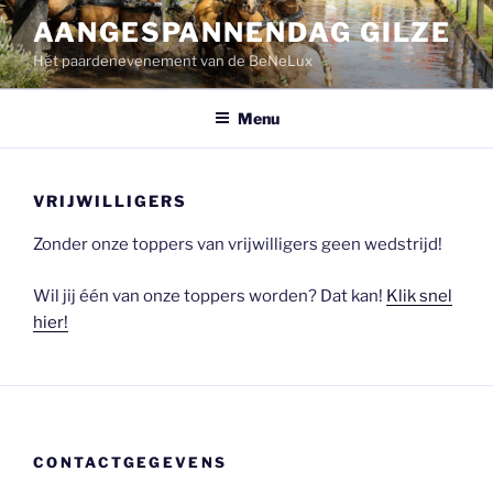
Ga
AANGESPANNENDAG GILZE
naar
Hét paardenevenement van de BeNeLux
de
inhoud
Menu
VRIJWILLIGERS
Zonder onze toppers van vrijwilligers geen wedstrijd!
Wil jij één van onze toppers worden? Dat kan!
Klik snel
hier!
CONTACTGEGEVENS