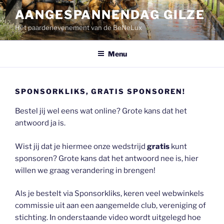
Ga
AANGESPANNENDAG GILZE
naar
Hét paardenevenement van de BeNeLux
de
inhoud
Menu
SPONSORKLIKS, GRATIS SPONSOREN!
Bestel jij wel eens wat online? Grote kans dat het
antwoord ja is.
Wist jij dat je hiermee onze wedstrijd
gratis
kunt
sponsoren? Grote kans dat het antwoord nee is, hier
willen we graag verandering in brengen!
Als je bestelt via Sponsorkliks, keren veel webwinkels
commissie uit aan een aangemelde club, vereniging of
stichting. In onderstaande video wordt uitgelegd hoe