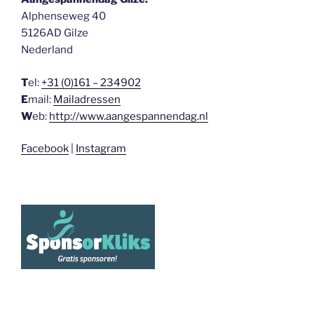
Alphenseweg 40
5126AD Gilze
Nederland
T
el:
+31 (0)161 – 234902
E
mail:
Mailadressen
W
eb:
http://www.aangespannendag.nl
Facebook
|
Instagram