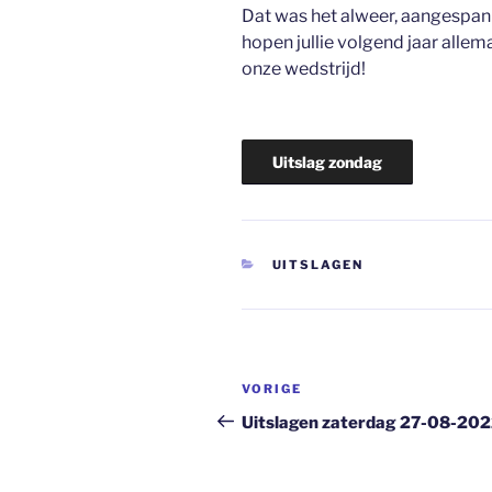
Dat was het alweer, aangespa
hopen jullie volgend jaar all
onze wedstrijd!
Uitslag zondag
CATEGORIEËN
UITSLAGEN
Bericht
Vorig
VORIGE
navigatie
bericht
Uitslagen zaterdag 27-08-20