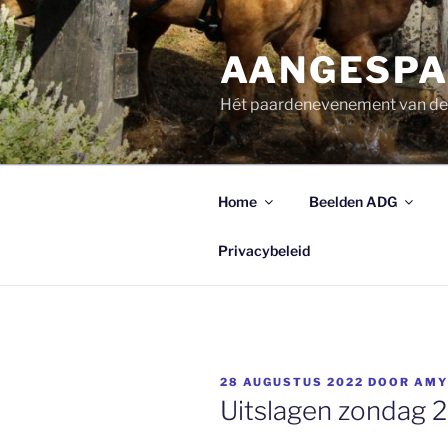
Ga
naar
AANGESPA
de
inhoud
Hét paardenevenement van d
Home
Beelden ADG
Privacybeleid
GEPLAATST
28 AUGUSTUS 2022
DOOR
AMY
OP
Uitslagen zondag 