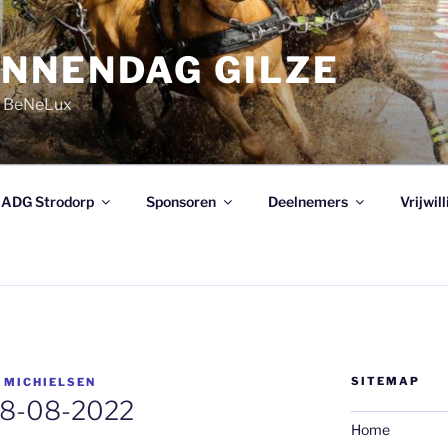
NNENDAG GILZE
e BeNeLux
ADG Strodorp
Sponsoren
Deelnemers
Vrijwil
SITEMAP
 MICHIELSEN
28-08-2022
Home