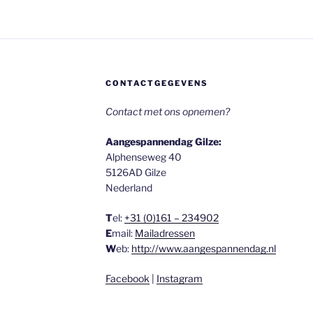
CONTACTGEGEVENS
Contact met ons opnemen?
Aangespannendag Gilze:
Alphenseweg 40
5126AD Gilze
Nederland
T
el:
+31 (0)161 – 234902
E
mail:
Mailadressen
W
eb:
http://www.aangespannendag.nl
Facebook
|
Instagram