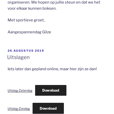
organiseren. We hopen op jullie steun en dat we het
voor elkaar kunnen boksen.
Met sportieve groet,
Aangespannendag Gilze
GEPLAATST
26 AUGUSTUS 2019
OP
Uitslagen
Iets later dan gepland online, maar hier zijn ze dan!
Download
Uitslag-Zaterdag
Download
Uitslag-Zondag