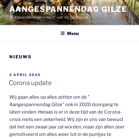
Ga
AANGESPANNENDAG GILZE
naar
Hét paardenevenement van de BeNeLux
de
inhoud
Menu
NIEUWS
GEPLAATST
2 APRIL 2020
OP
Corona update
Wij gaan alles op alles zetten om de ”
Aangespannendag Gilze” ook in 2020 doorgang te
laten vinden. Helaas is er in deze tijd van de Corona-
crisis niets een zekerheid. Wij zijn er ons van bewust
dat het een zwaar jaar zal worden, maar zijn allen zeer
gemotiveerd om alles weer tot in de puntjes te