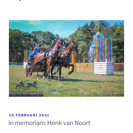
GEPLAATST
25 FEBRUARI 2021
OP
In memoriam: Henk van Noort