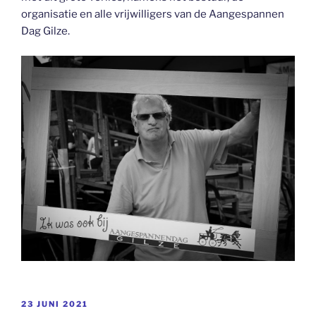
organisatie en alle vrijwilligers van de Aangespannen
Dag Gilze.
GEPLAATST
23 JUNI 2021