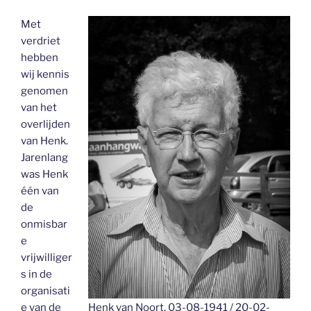
Met
verdriet
hebben
wij kennis
genomen
van het
overlijden
van Henk.
Jarenlang
was Henk
één van
de
onmisbar
e
vrijwilliger
s in de
organisati
e van de
Henk van Noort, 03-08-1941 / 20-02-