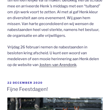
terrein een lelijke val te maken. Gelukkig viel de schade
mee en arriveerde Henk ’s middags met een “tulband”
om zijn werk voort te zetten. Al met al gaf Henk kleur
en diversiteit aan ons evenement. Wij gaan hem
missen. Van harte gecondoleerd en wij wensen de
nabestaanden heel veel sterkte, namens het bestuur,
de organisatie en alle vrijwilligers.
Vrijdag 26 februari nemen de nabestaanden in
besloten kring afscheid. U kunt een woord van
medeleven of een mooie herinnering aan Henk delen
op de website van
Josten-van Arendonk
.
GEPLAATST
22 DECEMBER 2020
OP
Fijne Feestdagen!