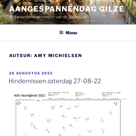
Ga
AANGESPANNENDAG GILZE
naar
Hét paardenevenement van de BeNeLux
de
inhoud
Menu
AUTEUR:
AMY MICHIELSEN
GEPLAATST
26 AUGUSTUS 2022
OP
Hindernissen zaterdag 27-08-22