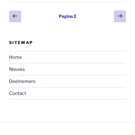
Berichten
Vorige
Volg
Pagina
2
pagina
pagi
paginering
SITEMAP
Home
Nieuws
Deelnemers
Contact